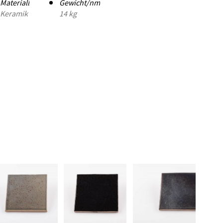
Materiall
Gewicht/nm
Keramik
14 kg