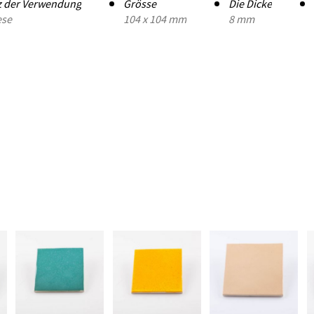
z der Verwendung
Grösse
Die Dicke
ese
104 x 104 mm
8 mm