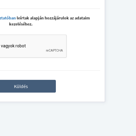
ztatóban
leírtak alapján hozzájárulok az adataim
kezeléséhez.
Küldés