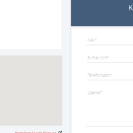
K
Név*
E-mail cím*
Telefonszám
Üzenet*
Megnézem Google Maps-on