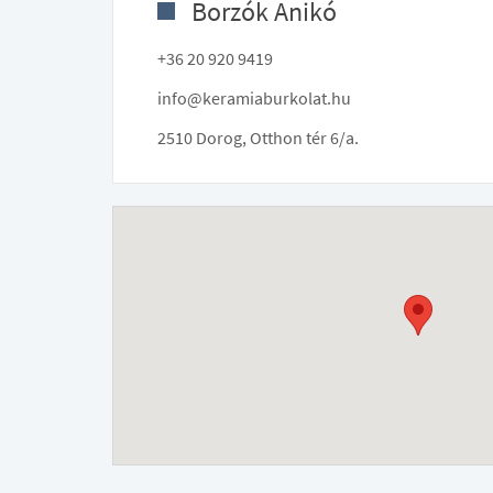
Borzók Anikó
+36 20 920 9419
info@keramiaburkolat.hu
2510 Dorog, Otthon tér 6/a.