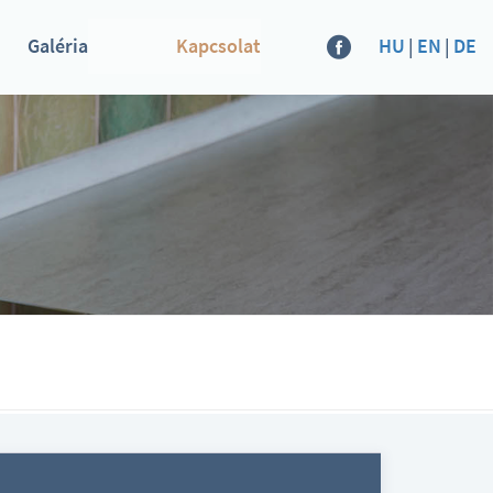
Galéria
Kapcsolat
HU
|
EN
|
DE